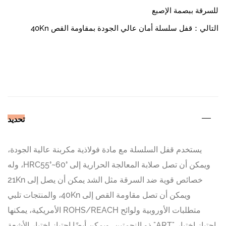
للسرقة ببصمة الإصبع
التالي：قفل سلسلة أمان عالي الجودة بمقاومة القص 40Kn
تحديد
يستخدم قفل السلسلة مع مادة فولاذية مكربنة عالية الجودة،
ويمكن أن تصل صلابة المعالجة الحرارية إلى HRC55°~60°، وله
خصائص قوية ضد السرقة مثل الشد يمكن أن يصل إلى 21Kn
ويمكن أن تصل مقاومة القص إلى 40Kn، والمنتجات تلبي
متطلبات الأوروبية ولوائح ROHS/REACH الأمريكية، يمكنها
اجتياز اختبار "ART" ذو النجمتين، ويمكن أيضًا اجتياز اختبار الأشعة