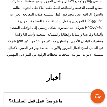
أساسي بإنتاج وتجميع الأقفال وأقفال المرور. يدمج مصنعنا المشترك
مصانع الصب الدقيقة والمعالجة الميكانيكية، بناءً على الجودة العالية
والسوق الراقية. نحن محترفون
قفل سلسلة صلابة المعالجة الحرارية
HRC55°~60° الموردين
و
قفل سلسلة صلابة المعالجة الحرارية
HRC55°~60° شركة
، يتم تصديرها بشكل رئيسي إلى الولايات المتحدة
وألمانيا وفرنسا وإسبانيا وإيطاليا والمملكة المتحدة وأستراليا وكندا
وعشرات البلدان الأخرى، والتعاون مع أكثر من 10 من أكبر 500 شركة
في العالم، أصبح أقفال المرور والأبواب الخاصة بهم في الصين الأقفال،
سلسلة الأدوات الهوائية، ملحقات محطات الوقود من الموردين المهمين.
أخبار
لمنحرف لقفل الباب؟
ما هو مبد