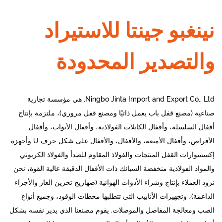
نينغبو جينتا للاستيراد
والتصدير المحدودة
Ningbo Jinta Import and Export Co., Ltd. هي مؤسسة تجارية
صناعية (مصنع قفل باب يعمل ذاتيًا ومصنع قفل مروري)، ملتزمة بإنتاج
أقفال السلسلة، وأقفال الكابلات الفولاذية، وأقفال الأبواب، وأقفال
الأقراص، وأقفال الأمتعة، والأقفال، والأقفال على شكل حرف U وأجهزة
إكسسوارات القفل المنتجات والفولاذ المقاوم للصدأ والفولاذ الكربوني
والمواد الفولاذية منخفضة السبائك ذات الأقفال الدقيقة عالية القوة، نحن
نزود العملاء بإنتاج وشراء الأدوات الهوائية (صهاريج تخزين الغاز والأجزاء
الداعمة)، وتجهيزات الأنابيب التي تتطلبها محطات الوقود، وجميع أنواع
الصب ومعالجة المفاصل والموصلات. يقوم مصنعنا الذي يدير نفسه بشكل