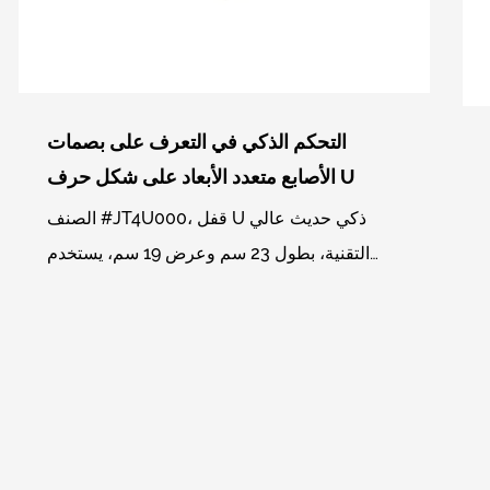
التحكم الذكي في التعرف على بصمات
الأصابع متعدد الأبعاد على شكل حرف U
الصنف #JT4U000، قفل U ذكي حديث عالي
التقنية، بطول 23 سم وعرض 19 سم، يستخدم
برنامج WeChat mini لإدارة بصمات الأصابع
ووظيفة الفتح عن بعد، يمكنه إضافة...