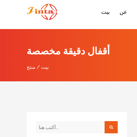
عن
بيت
أقفال دقيقة مخصصة
بيت
/
منتج