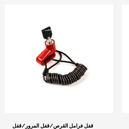
قفل فرامل القرص/قفل المرور/قفل