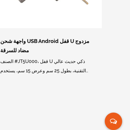
واجهة شحن USB Android قفل U مزدوج
مضاد للسرقة
الصنف #JT5U000، قفل U ذكي حديث عالي
التقنية، بطول 25 سم وعرض 15 سم، يستخدم
برنامج WeChat mini لإدارة بصمات الأصابع،
ووظيفة الفتح عن بعد، يمكنه إضاف...