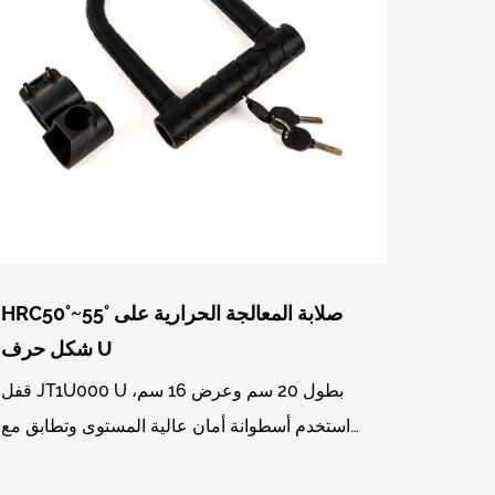
HRC50°~55° صلابة المعالجة الحرارية على
شكل حرف U
قفل JT1U000 U بطول 20 سم وعرض 16 سم،
استخدم أسطوانة أمان عالية المستوى وتطابق مع
3 قطع مفاتيح قياسية لكل مجموعة من الأقفال،