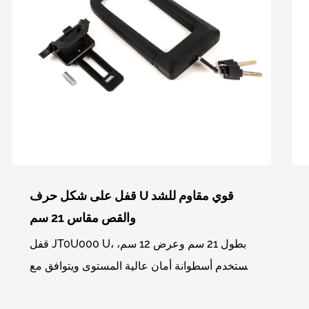
قفل على شكل حرف U قوي مقاوم للشد
والقص مقاس 21 سم
قفل JT0U000 U، بطول 21 سم وعرض 12 سم،
يستخدم أسطوانة أمان عالية المستوى ويتوافق مع
3 قطع مفاتيح قياسية لكل مجموعة من الأقفال،