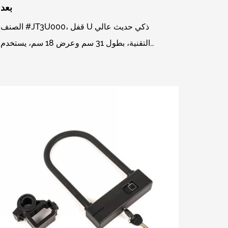
بعد
الصنف #JT3U000، قفل U ذكي حديث عالي
التقنية، بطول 31 سم وعرض 18 سم، يستخدم
برنامج WeChat mini لإدارة بصمات الأصابع،
ووظيفة الفتح عن بعد، يمكنه إضاف...