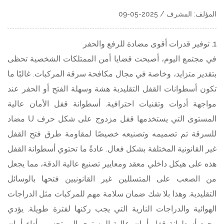
المؤلف: المشرف / 2025-05-09
1. توفير قدرات أقوى مضادة للرفع والحفر
في مجتمع اليوم، أصبحت قضايا أمن الممتلكات الشخصية تحظى
بتقدير متزايد، وخاصة في مجال مكافحة سرقة المركبات. غالبًا ما
تكون أسطوانات القفل التقليدية هشة وسهلة الفتح أو الحفر عند
مواجهة أدوات وتقنيات احترافية. أسطوانة قفل الأمان عالية
المستوى التي يستخدمها
قفل مزدوج على شكل حرف U مضاد
للسرقة
تم تصميمه وتصنيعه خصيصًا لمقاومة طرق فتح القفل
غير القانونية المختلفة بشكل فعال. عادةً ما تحتوي أسطوانة القفل
هذه على هيكل داخلي معقد ومعايير تصنيع عالية الدقة، مما يجعل
من الصعب على المتسللين غير القانونيين فتحها بالوسائل
التقليدية. وهذا بلا شك ضمان سلامة مهم للمركبات مثل الدراجات
الهوائية والدراجات النارية التي يجب ركنها لفترة طويلة. يؤدي
وجود أسطوانة قفل أمان عالية المستوى إلى تحسين أداء أمان