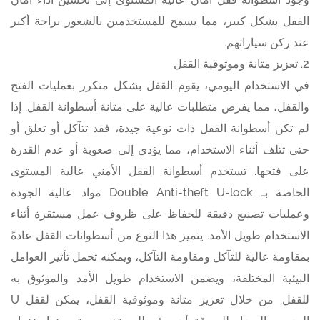
القفل بشكل كبير، مما يسمح للمستخدمين بالشعور براحة أكبر
عند ركن سياراتهم.
2. تعزيز متانة وموثوقية القفل
في الاستخدام اليومي، يقوم القفل بشكل متكرر بعمليات الفتح
والقفل، مما يفرض متطلبات عالية على متانة أسطوانة القفل. إذا
لم تكن أسطوانة القفل ذات نوعية جيدة، فقد تتآكل أو تعلق أو
حتى تتلف أثناء الاستخدام، مما يؤدي إلى صعوبة أو عدم القدرة
على فتحها. تستخدم أسطوانة القفل الأمني عالية المستوى
الخاصة بـ Double Anti-theft U-lock مواد عالية الجودة
وعمليات تصنيع دقيقة للحفاظ على ظروف عمل مستقرة أثناء
الاستخدام طويل الأمد. يتميز هذا النوع من أسطوانات القفل عادةً
بمقاومة عالية للتآكل ومقاومة التآكل، ويمكنه تحمل تأثير العوامل
البيئية المختلفة، ويضمن الاستخدام طويل الأمد والموثوق به
للقفل. من خلال تعزيز متانة وموثوقية القفل، يمكن لقفل U